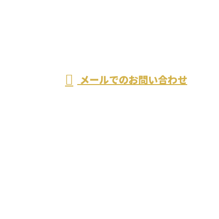
お問い合わせ
メールでのお問い合わせ
長野県佐久市などで土木工事なら株式会社武蔵におま
かせ！
ホーム
業務案内
求職者の
みなさまへ